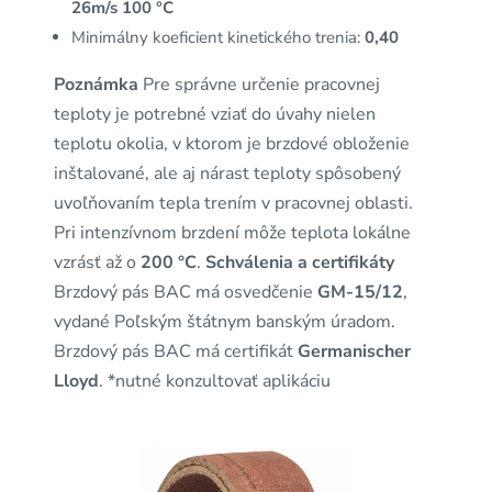
26m/s 100 °C
Minimálny koeficient kinetického trenia:
0,40
Poznámka
Pre správne určenie pracovnej
teploty je potrebné vziať do úvahy nielen
teplotu okolia, v ktorom je brzdové obloženie
inštalované, ale aj nárast teploty spôsobený
uvoľňovaním tepla trením v pracovnej oblasti.
Pri intenzívnom brzdení môže teplota lokálne
vzrásť až o
200 °C
.
Schválenia a certifikáty
Brzdový pás BAC má osvedčenie
GM-15/12
,
vydané Poľským štátnym banským úradom.
Brzdový pás BAC má certifikát
Germanischer
Lloyd
. *nutné konzultovať aplikáciu