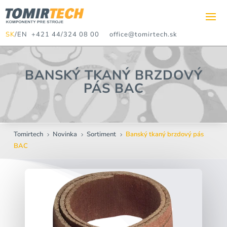
SK
/
EN
+421 44/324 08 00
office@tomirtech.sk
BANSKÝ TKANÝ BRZDOVÝ
PÁS BAC
Tomirtech
Novinka
Sortiment
Banský tkaný brzdový pás
5
5
5
BAC