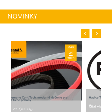
NOVINKY
MAR
24
2026
derné riešenie pre
Hadice TPE BLOW – efektívny rozvod teplého
Čítať viac