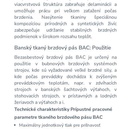
viacvrstvová štruktúra zabraňuje delaminácii a
umožňuje prácu pri veľkom zaťažení počas
brzdenia. Nasýtenie tkaniny špeciálnou
kompozíciou prírodných a syntetických živíc
zabezpečuje udržanie stabilných brzdných
podmienok v širokom rozsahu teplôt.
Banský tkaný brzdový pás BAC: Použitie
Bezasbestový brzdový pás BAC je určený na
použitie v bubnových brzdových systémoch
strojov, kde sú vyžadované veľké brzdné sily, a
kde počas prevádzky dochádza k zvýšeným
prevádzkovým teplotám, napr. v zdvíhacích
strojoch v banských šachtových výťahoch, v
stohovacích strojoch, v prístavných a lodných
žeriavoch a výťahoch a i.
Technické charakteristiky
Prípustné pracovné
parametre tkaného brzdového pásu BAC
Maximálny jednotkový tlak pre priľnavosť