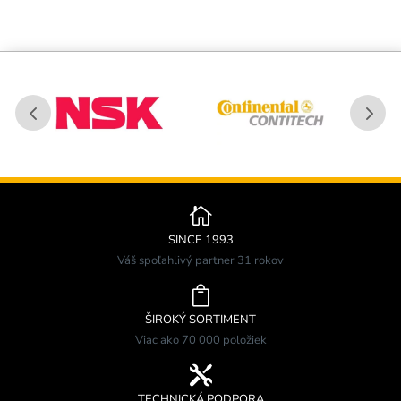

SINCE 1993
Váš spoľahlivý partner 31 rokov

ŠIROKÝ SORTIMENT
Viac ako 70 000 položiek

TECHNICKÁ PODPORA