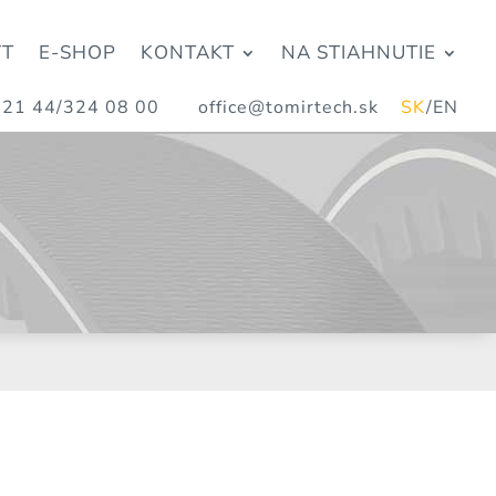
YT
E-SHOP
KONTAKT
NA STIAHNUTIE
21 44/324 08 00
office@tomirtech.sk
SK
/
EN