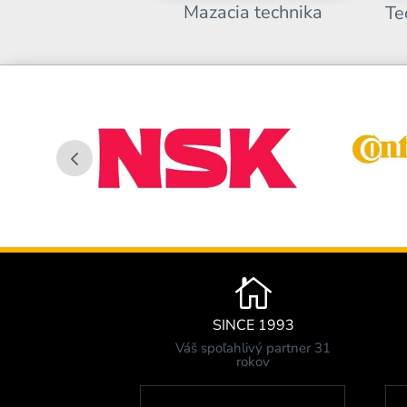
Mazacia technika
Te

SINCE 1993
Váš spoľahlivý partner 31
rokov