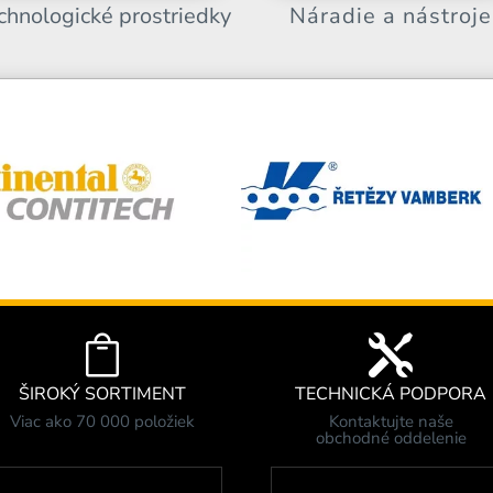
chnologické prostriedky
Náradie a nástroje


ŠIROKÝ SORTIMENT
TECHNICKÁ PODPORA
Viac ako 70 000 položiek
Kontaktujte naše
obchodné oddelenie