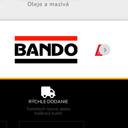
Oleje a mazivá

RÝCHLE DODANIE
Tomirtech rozvoz alebo
balíkový kuriér