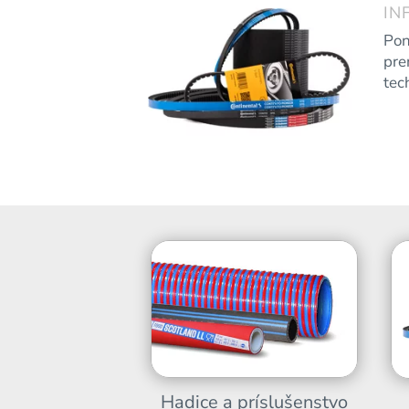
IN
Pon
pre
tec
Hadice a príslušenstvo