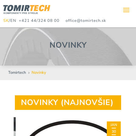
SK
/
EN
+421 44/324 08 00
office@tomirtech.sk
NOVINKY
Tomirtech
Novinky
5
NOVINKY (NAJNOVŠIE)
R
JAN
30