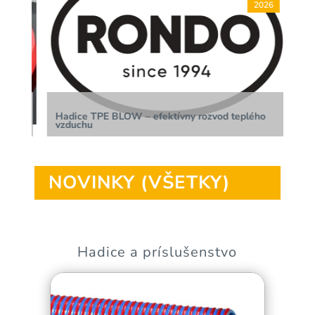
6
2026
Hadice TPE BLOW – efektívny rozvod teplého
No
vzduchu
R
NOVINKY (VŠETKY)
Hadice a príslušenstvo