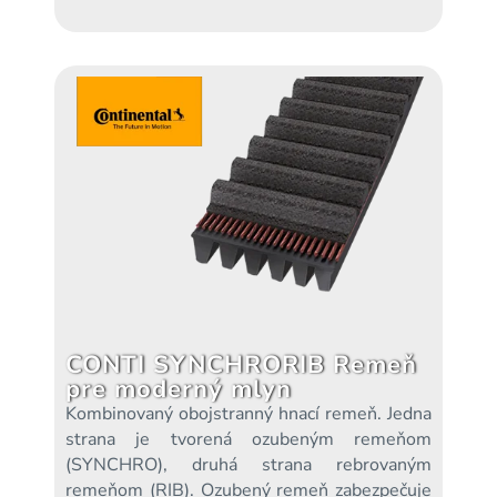
CONTI SYNCHRORIB Remeň
pre moderný mlyn
Kombinovaný obojstranný hnací remeň. Jedna
strana je tvorená ozubeným remeňom
(SYNCHRO), druhá strana rebrovaným
remeňom (RIB). Ozubený remeň zabezpečuje