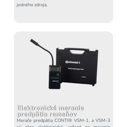
jedného zdroja.
Elektronické meranie
predpätia remeňov
Merače predpätia CONTI® VSM-1, a VSM-3