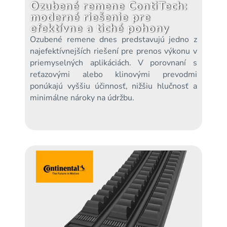
Ozubené remene ContiTech:
moderné riešenie pre
efektívne a tiché pohony
Ozubené remene dnes predstavujú jedno z
najefektívnejších riešení pre prenos výkonu v
priemyselných aplikáciách. V porovnaní s
reťazovými alebo klinovými prevodmi
ponúkajú vyššiu účinnosť, nižšiu hlučnosť a
minimálne nároky na údržbu.