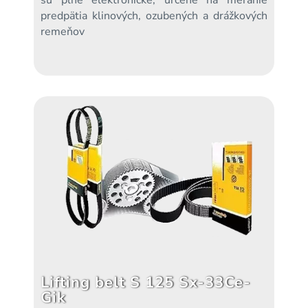
sú plne elektronické, určené na meranie
predpätia klinových, ozubených a drážkových
remeňov
Lifting belt S 125 Sx-33Ce-
Gik