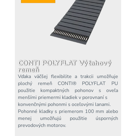
CONTI POLYFLAT Výťahový
remeň
Vďaka väčšej flexibilite a trakcii umožňuje
plochý remeň CONTI® POLYFLAT PU
použitie kompaktných pohonov s oveľa
menšími priemermi kladiek v porovnaní s
konvenčnými pohonmi s oceľovými lanami.
Pohonné kladky s priemerom 100 mm alebo
menej umožňujú použitie úsporných
prevodových motorov.