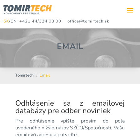
SK
/
EN
+421 44/324 08 00
office@tomirtech.sk
EMAIL
Tomirtech
Email
5
Odhlásenie sa z emailovej
databázy pre odber noviniek
Pre odhlásenie vpíšte prosím do pola
uvedeného nižšie názov SZČO/Spoločnosti, Vašu
emailovú adresu a potvrďte.