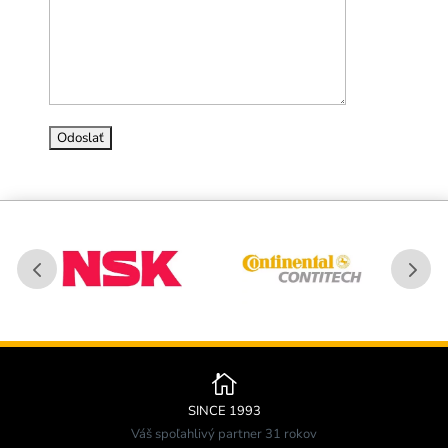

SINCE 1993
Váš spoľahlivý partner 31 rokov