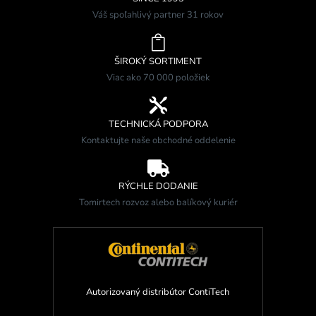
Váš spoľahlivý partner 31 rokov

ŠIROKÝ SORTIMENT
Viac ako 70 000 položiek

TECHNICKÁ PODPORA
Kontaktujte naše obchodné oddelenie

RÝCHLE DODANIE
Tomirtech rozvoz alebo balíkový kuriér
Autorizovaný distribútor ContiTech