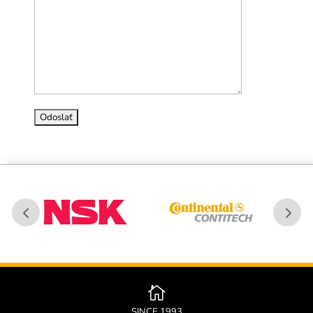

SINCE 1993