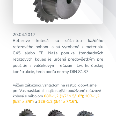
20.04.2017
Reťazové kolesá sú súčasťou každého
reťazového pohonu a sú vyrobené z materiálu
C45 alebo FE. Naša ponuka štandardných
reťazových kolies je určená predovšetkým pre
použitie s valčekovými reťazami tzv. Európskej
konštrukcie, teda podľa normy DIN 8187
Vážení zákazníci, vzhľadom na rastúci dopyt sme
pre Vás naskladnili najčastejšie používané reťazové
kolesá s nábojom
08B-1,2 (1/2″ x 5/16″)
;
10B-1,2
(5/8″ x 3/8″)
a
12B-1,2 (3/4″ x 7/16″)
.