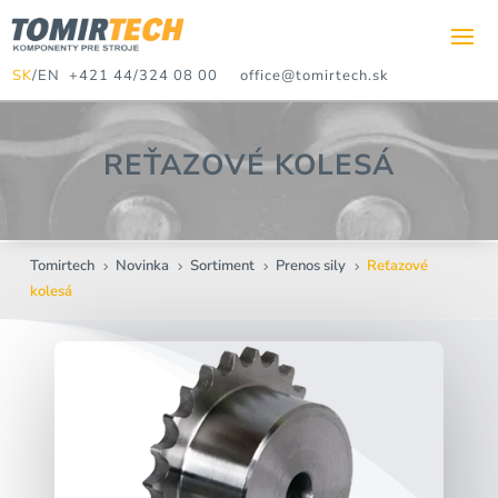
SK
/
EN
+421 44/324 08 00
office@tomirtech.sk
REŤAZOVÉ KOLESÁ
Tomirtech
Novinka
Sortiment
Prenos sily
Reťazové
5
5
5
5
kolesá