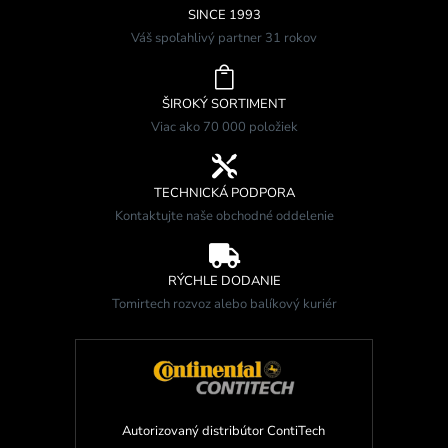
SINCE 1993
Váš spoľahlivý partner 31 rokov

ŠIROKÝ SORTIMENT
Viac ako 70 000 položiek

TECHNICKÁ PODPORA
Kontaktujte naše obchodné oddelenie

RÝCHLE DODANIE
Tomirtech rozvoz alebo balíkový kuriér
Autorizovaný distribútor ContiTech