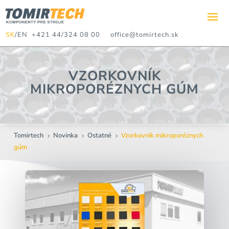
SK
/
EN
+421 44/324 08 00
office@tomirtech.sk
VZORKOVNÍK
MIKROPORÉZNYCH GÚM
Tomirtech
Novinka
Ostatné
Vzorkovník mikroporéznych
5
5
5
gúm