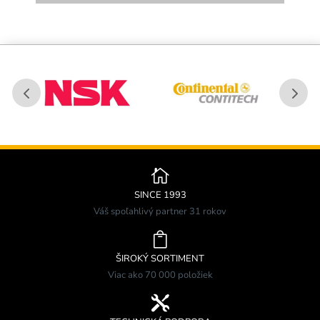

SINCE 1993
Váš spoľahlivý partner 31 rokov

ŠIROKÝ SORTIMENT
Viac ako 70 000 položiek
