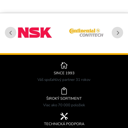

SINCE 1993
Váš spoľahlivý partner 31 rokov

ŠIROKÝ SORTIMENT
Viac ako 70 000 položiek

TECHNICKÁ PODPORA