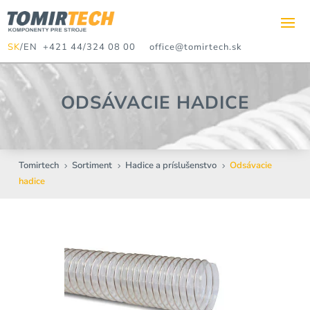
SK
/
EN
+421 44/324 08 00
office@tomirtech.sk
ODSÁVACIE HADICE
Tomirtech
Sortiment
Hadice a príslušenstvo
Odsávacie
5
5
5
hadice